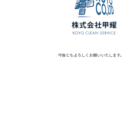
b
o
o
k
今後ともよろしくお願いいたします。