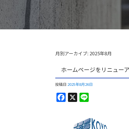
月別アーカイブ:
2025年8月
ホームページをリニュー
投稿日
2025年8月26日
F
X
Li
a
n
c
e
e